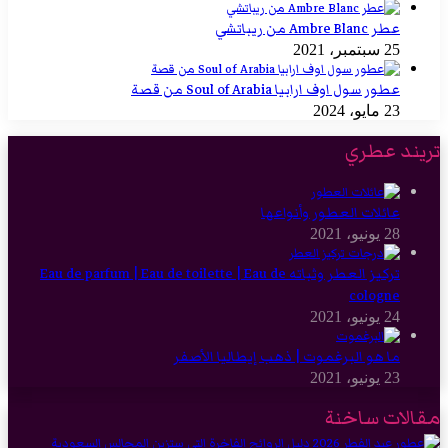
عطر Ambre Blanc من ريباتشي
25 سبتمبر، 2021
عطور سول اوف ارابيا Soul of Arabia من قصة
23 مايو، 2024
تريند عطري
عائلات العطور وأنواعها
28 يونيو، 2021
تركيز العطر وثباته Eau de parfum | Eau de toilette | Eau de
cologne
24 يونيو، 2021
ما هو البرغموت | ذهب إيطاليا الأصفر
23 يونيو، 2021
مقالات ساخنة