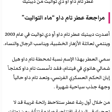
عطر تام داو أو دي تواليت من ديبتيك
مراجعة عطر تام داو “ماء التواليت”
أصدرت ديبتيك عطر تام داو أو دي تواليت في عام 2003
وينتمي لعائلة الأزهار الخشبية، ويناسب الرجال والنساء.
سمي العطر بهذا الإسم نسبة لمحطة تام داو هيل
شمالي هانوي في فيتنام، فقد تأسست تام داو كملجأ
إبان الحكم العسكري الفرنسي، وتعد تام داو حالياً
وجهة جذب سياحية شهيرة .
من خلال أول رشة عطر ستلاحظ رائحة غريبة قد لا
تعجبك في البداية، إفتتاحية صادمة تتألف من نوتات