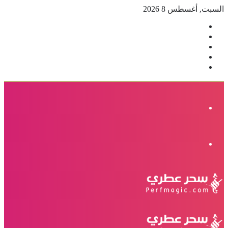
السبت, أغسطس 8 2026
فيسبوك
‫X
بينتيريست
انستقرام
إضافة
عمود
جانبي
القائمة
الوضع
المظلم