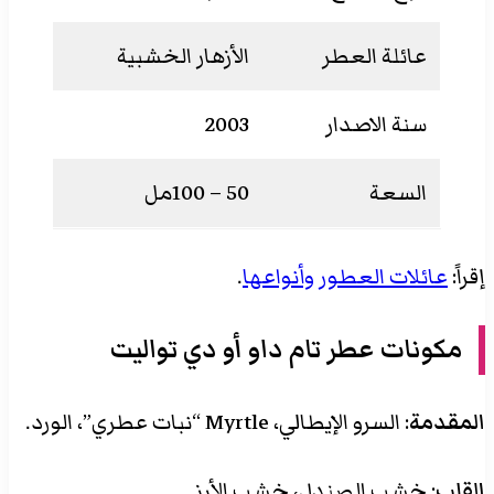
عائلة العطر
الأزهار الخشبية
سنة الاصدار
2003
السعة
50 – 100مل
إقراً:
عائلات العطور وأنواعها
.
مكونات عطر تام داو أو دي تواليت
المقدمة
: السرو الإيطالي، Myrtle “نبات عطري”، الورد.
القلب
: خشب الصندل، خشب الأرز.