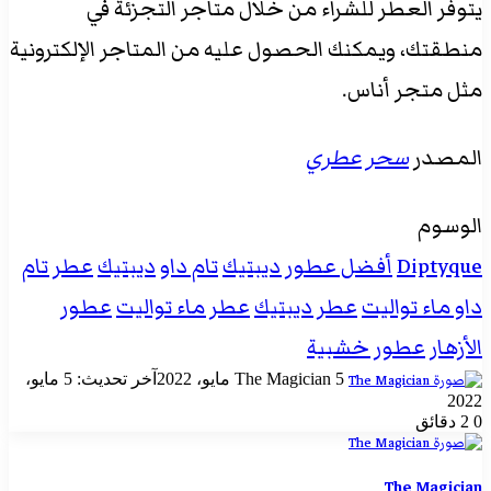
يتوفر العطر للشراء من خلال متاجر التجزئة في
منطقتك، ويمكنك الحصول عليه من المتاجر الإلكترونية
مثل متجر أناس.
المصدر
سحر عطري
الوسوم
Diptyque
أفضل عطور ديبتيك
تام داو
ديبتيك
عطر تام
داو ماء تواليت
عطر ديبتيك
عطر ماء تواليت
عطور
الأزهار
عطور خشبية
أرسل
5 مايو، 2022
The Magician
آخر تحديث: 5 مايو،
بريدا
2022
إلكترونيا
0
2 دقائق
The Magician