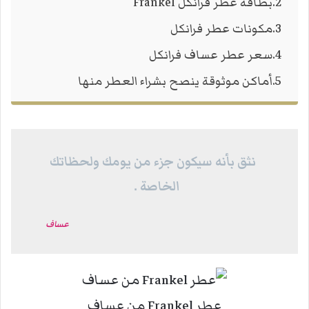
بطاقة عطر فرانكل Frankel
مكونات عطر فرانكل
سعر عطر عساف فرانكل
أماكن موثوقة ينصح بشراء العطر منها
نثق بأنه سيكون جزء من يومك ولحظاتك
الخاصة .
عساف
عطر Frankel من عساف