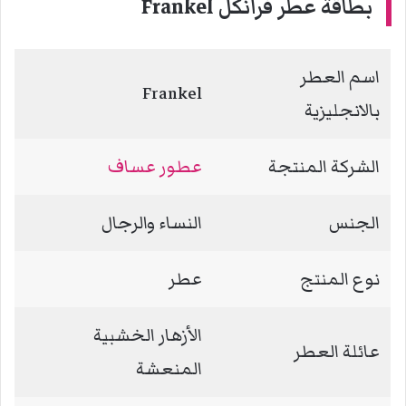
بطاقة عطر فرانكل Frankel
اسم العطر
Frankel
بالانجليزية
الشركة المنتجة
عطور عساف
الجنس
النساء والرجال
نوع المنتج
عطر
الأزهار الخشبية
عائلة العطر
المنعشة