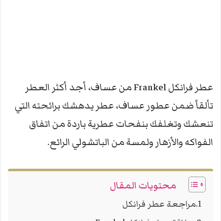
عطر فرانكل Frankel من عساف، أجد أكثر العطر
تألقاً ضمن عطور عساف، عطر يدهشك برائحته التي
تنعشك وتغلفك بنفحات عطرية باردة من اتفاق
الفواكه والأزهار ولمسة من الباتشولي الرائع.
محتويات المقال
مراجعة عطر فرانكل