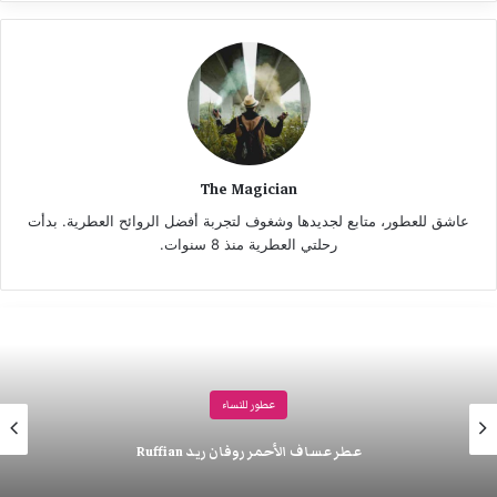
The Magician
عاشق للعطور، متابع لجديدها وشغوف لتجربة أفضل الروائح العطرية. بدأت
رحلتي العطرية منذ 8 سنوات.
عطور للنساء
عطر عساف الأحمر روفان ريد Ruffian