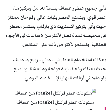
تأتي جميع عطور عساف بسعة 50 مل وتركيز ماء
عطر قوي، ويتمتع العطر بثبات عالي وفوحان ممتاز
حيث يأتي بتركيز اكستريت دي بارفام، يستمر العطر
في محيطك لمدة تصل لأكثر من 8 ساعات في الأجواء
المثالية. وتستمر لأكثر من ذلك على الملابس.
يمكنك استخدام العطر في فصلي الربيع والصيف
حيث يمتلك رائحة باردة فواحة ومنعشة، وينصح
بارتداءه في أوقات النهار للإستخدام اليومي.
مكونات عطر فرانكل Frankel من عساف