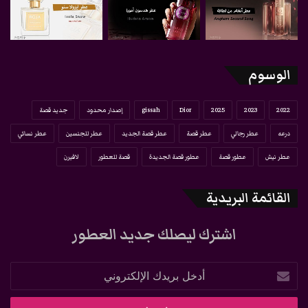
الوسوم
2022
2023
2025
Dior
gissah
إصدار محدود
جديد قصة
درعه
عطر رجالي
عطر قصة
عطر قصة الجديد
عطر للجنسين
عطر نسائي
عطر نيش
عطور قصة
عطور قصة الجديدة
قصة للعطور
لافيرن
القائمة البريدية
اشترك ليصلك جديد العطور
أدخل
بريدك
الإلكتروني