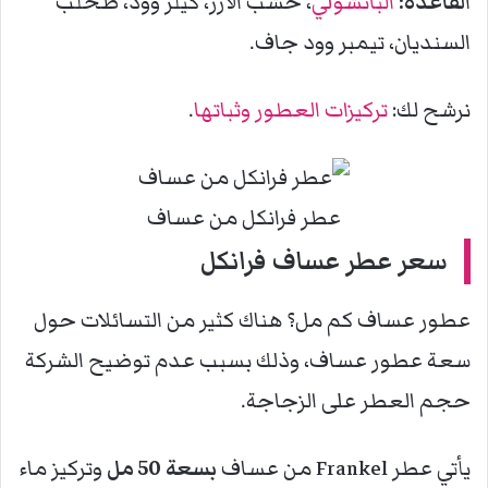
ا
لقاعدة:
الباتشولي
، خشب الأرز، كيلر وود، طحلب
السنديان، تيمبر وود جاف.
نرشح لك:
تركيزات العطور وثباتها
.
عطر فرانكل من عساف
سعر
عطر عساف فرانكل
عطور عساف كم مل؟ هناك كثير من التسائلات حول
سعة عطور عساف، وذلك بسبب عدم توضيح الشركة
حجم العطر على الزجاجة.
يأتي عطر Frankel من عساف
بسعة 50 مل
وتركيز ماء