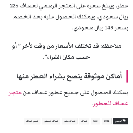
عطر، ويبلغ سعره على المتجر الرسمي لعساف 225
ريال سعودي، ويمكنك الحصول عليه بعد الخصم
بسعر 149 ريال سعودي.
ملاحظة: قد تختلف الأسعار من وقت لأخر ” أو
حسب مكان الشراء”
.
أماكن موثوقة ينصح بشراء العطر منها
يمكنك الحصول على جميع عطور عساف من
متجر
عساف للعطور
.
الوسوم
2022
Assaf
عساف
عساف ستور
عساف للعطور
عطور عساف